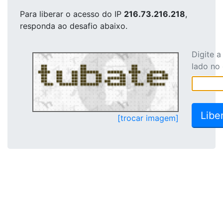
Para liberar o acesso
do IP
216.73.216.218
,
responda ao desafio abaixo.
Digite 
lado no
[trocar imagem]